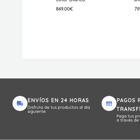
849.00
€
79
ENVÍOS EN 24 HORAS
PAGOS 
Disfruta de tus productos al día
TRANSF
siguiente.
Paga tus p
a través de 