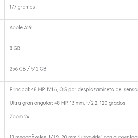
177 gramos
Apple A19
8 GB
256 GB / 512 GB
Principal: 48 MP, f/1.6, OIS por desplazamineto del senso
Ultra gran angular: 48 MP, 13 mm, f/2.2, 120 grados
Zoom 2x
18 megapÃ­xeles, f/1.9, 20 mm (ultrawide) con autoenfo