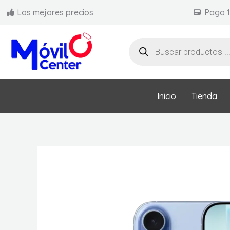
Ir
Los mejores precios
Pago 
al
contenido
Búsqueda
de
productos
Inicio
Tienda