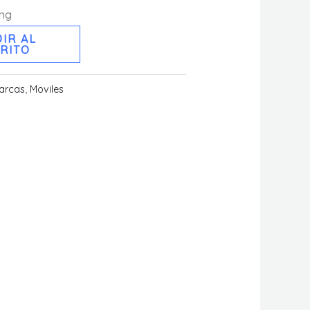
ing
IR AL
RITO
arcas
,
Moviles