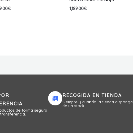
9.00
€
1,189.00
€
POR
RECOGIDA EN TIENDA
Siempre y cuando la tienda disponga
ERENCIA
de un stock.
roductos de forma segura
transferencia.