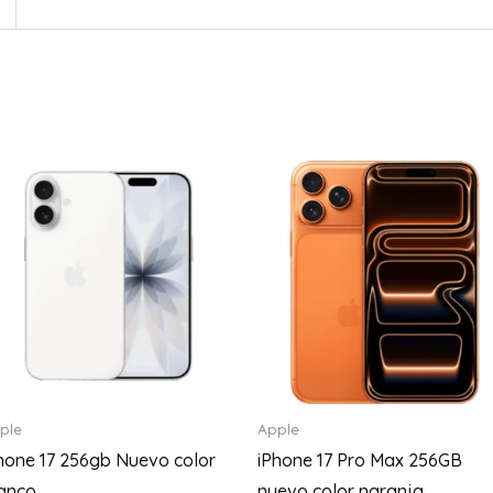
ple
Apple
hone 17 256gb Nuevo color
iPhone 17 Pro Max 256GB
anco
nuevo color naranja