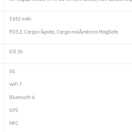
3.692 mAh
PD3.2, Carga rÃ¡pida, Carga inalÃ¡mbrica MagSafe
iOS 26
5G
WiFi 7
Bluetooth 6
GPS
NFC