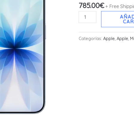
785.00
€
nuevo
+ Free Shipp
color
AÑAD
CAR
azul
cantidad
Categorías:
Apple
,
Apple
,
M