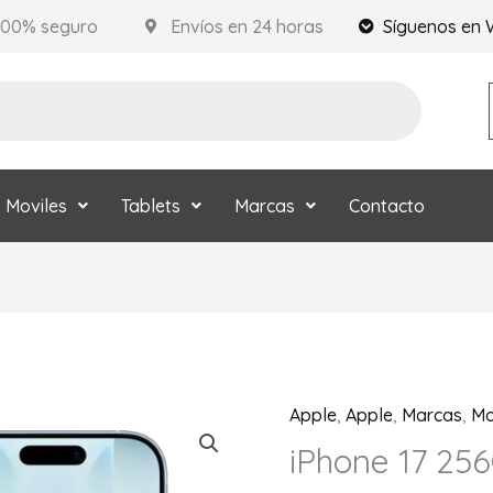
100% seguro
Envíos en 24 horas
Síguenos en 
Moviles
Tablets
Marcas
Contacto
Apple
,
Apple
,
Marcas
,
Mo
iPhone
17
iPhone 17 256
256GB